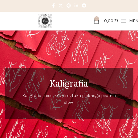
0
0,00
ZŁ
ME
Kaligrafia
Kaligrafia treści - Czyli sztuka pięknego pisania
słów