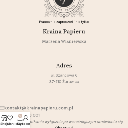
Pracownia zaproszeń i nie tylko
Kraina Papieru
Marzena Wiśniewska
Adres
ul. Szańcowa 6
37-710 Żurawica
kontakt@krainapapieru.com.pl
+48 790 500 001
0
Możliwość spotkania wyłącznie po wcześniejszym umówieniu się
Shop
Wishlist
Cart
My account
Obserwuj