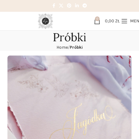
0
0,00
ZŁ
ME
Próbki
Home
Próbki