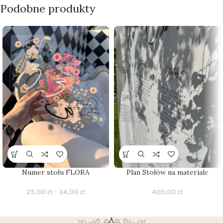
Podobne produkty
Numer stołu FLORA
Plan Stołów na materiale
25,00
zł
–
34,00
zł
400,00
zł