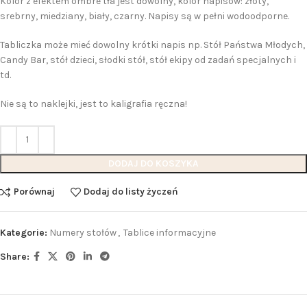
Kolor z efektem ombre tła jest dowolny, kolor napisów: złoty,
srebrny, miedziany, biały, czarny. Napisy są w pełni wodoodporne.
Tabliczka może mieć dowolny krótki napis np. Stół Państwa Młodych,
Candy Bar, stół dzieci, słodki stół, stół ekipy od zadań specjalnych i
td.
Nie są to naklejki, jest to kaligrafia ręczna!
DODAJ DO KOSZYKA
Porównaj
Dodaj do listy życzeń
Kategorie:
Numery stołów
,
Tablice informacyjne
Share: