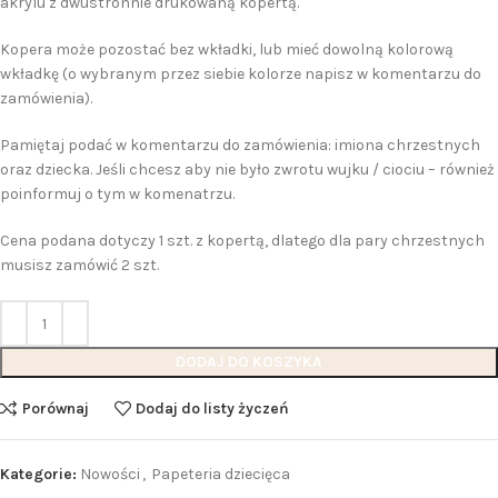
akrylu z dwustronnie drukowaną kopertą.
Kopera może pozostać bez wkładki, lub mieć dowolną kolorową
wkładkę (o wybranym przez siebie kolorze napisz w komentarzu do
zamówienia).
Pamiętaj podać w komentarzu do zamówienia: imiona chrzestnych
oraz dziecka. Jeśli chcesz aby nie było zwrotu wujku / ciociu – również
poinformuj o tym w komenatrzu.
Cena podana dotyczy 1 szt. z kopertą, dlatego dla pary chrzestnych
musisz zamówić 2 szt.
DODAJ DO KOSZYKA
Porównaj
Dodaj do listy życzeń
Kategorie:
Nowości
,
Papeteria dziecięca