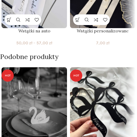
Wstążki na auto
Wstążki personalizowane
50,00
zł
–
57,00
zł
7,00
zł
Podobne produkty
HOT
HOT