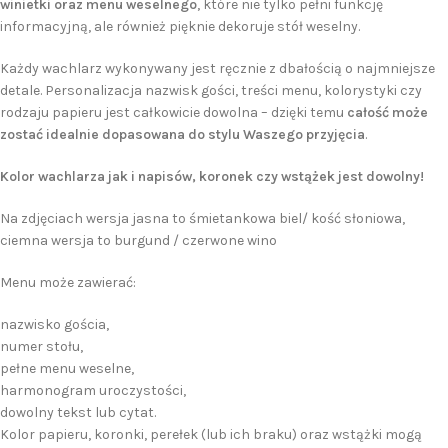
winietki oraz menu weselnego
, które nie tylko pełni funkcję
informacyjną, ale również pięknie dekoruje stół weselny.
Każdy wachlarz wykonywany jest ręcznie z dbałością o najmniejsze
detale. Personalizacja nazwisk gości, treści menu, kolorystyki czy
rodzaju papieru jest całkowicie dowolna – dzięki temu
całość może
zostać idealnie dopasowana do stylu Waszego przyjęcia
.
Kolor wachlarza jak i napisów, koronek czy wstążek jest dowolny!
Na zdjęciach wersja jasna to śmietankowa biel/ kość słoniowa,
ciemna wersja to burgund / czerwone wino
Menu może zawierać:
nazwisko gościa,
numer stołu,
pełne menu weselne,
harmonogram uroczystości,
dowolny tekst lub cytat.
Kolor papieru, koronki, perełek (lub ich braku) oraz wstążki mogą