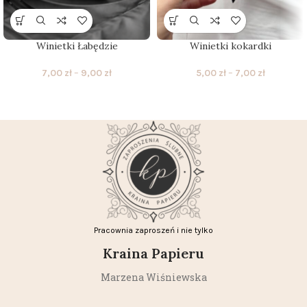
Winietki Łabędzie
Winietki kokardki
7,00
zł
–
9,00
zł
5,00
zł
–
7,00
zł
Pracownia zaproszeń i nie tylko
Kraina Papieru
Marzena Wiśniewska