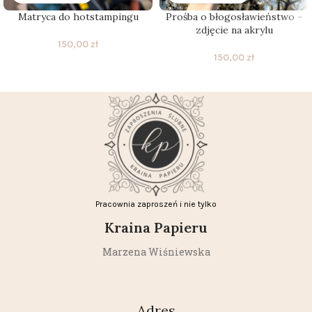
Matryca do hotstampingu
Prośba o błogosławieństwo –
zdjęcie na akrylu
150,00
zł
150,00
zł
Pracownia zaproszeń i nie tylko
Kraina Papieru
Marzena Wiśniewska
Adres