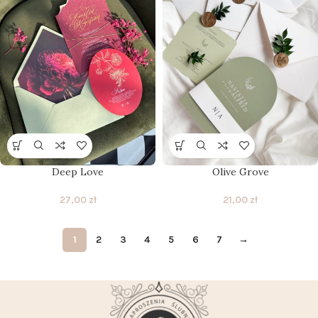
Deep Love
Olive Grove
27,00
zł
21,00
zł
1
2
3
4
5
6
7
→