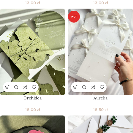
13,00
zł
13,00
zł
HOT
Orchidea
Aurelia
18,00
zł
18,50
zł