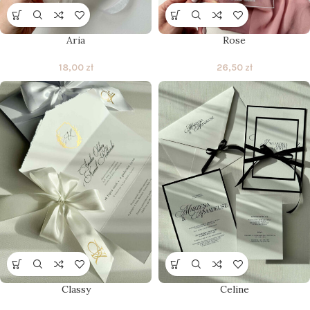
Aria
Rose
18,00
zł
26,50
zł
Classy
Celine