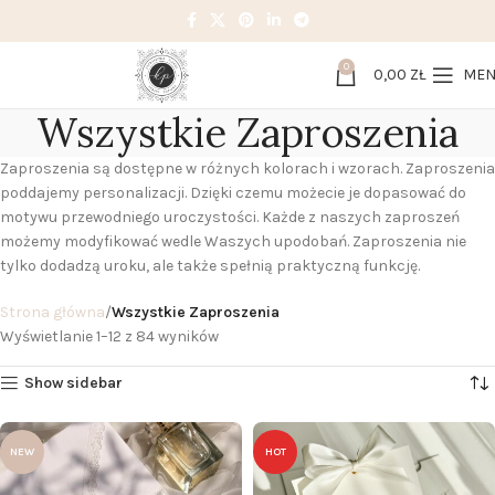
0
0,00
ZŁ
ME
Wszystkie Zaproszenia
Zaproszenia są dostępne w różnych kolorach i wzorach. Zaproszenia
poddajemy personalizacji. Dzięki czemu możecie je dopasować do
motywu przewodniego uroczystości. Każde z naszych zaproszeń
możemy modyfikować wedle Waszych upodobań. Zaproszenia nie
tylko dodadzą uroku, ale także spełnią praktyczną funkcję.
Strona główna
Wszystkie Zaproszenia
Wyświetlanie 1–12 z 84 wyników
Show sidebar
NEW
HOT