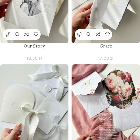
Our Story
Grace
18,50
zł
17,00
zł