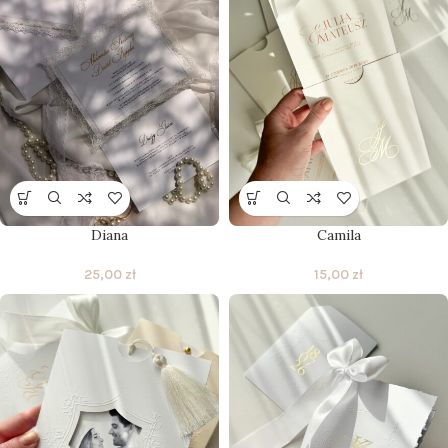
Diana
Camila
25,00
zł
15,00
zł