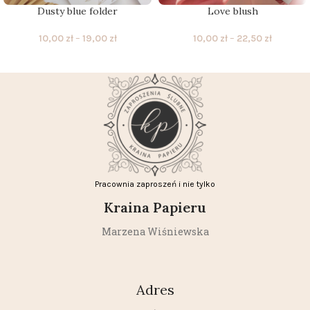
Dusty blue folder
Love blush
10,00
zł
–
19,00
zł
10,00
zł
–
22,50
zł
Pracownia zaproszeń i nie tylko
Kraina Papieru
Marzena Wiśniewska
Adres