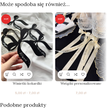
Może spodoba się również…
HOT
HOT
Winietki kokardki
Wstążki personalizowane
5,00
zł
–
7,00
zł
7,00
zł
Podobne produkty