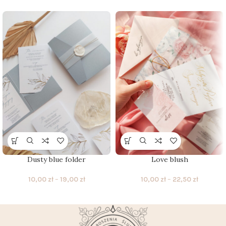
Dusty blue folder
Love blush
10,00
zł
–
19,00
zł
10,00
zł
–
22,50
zł