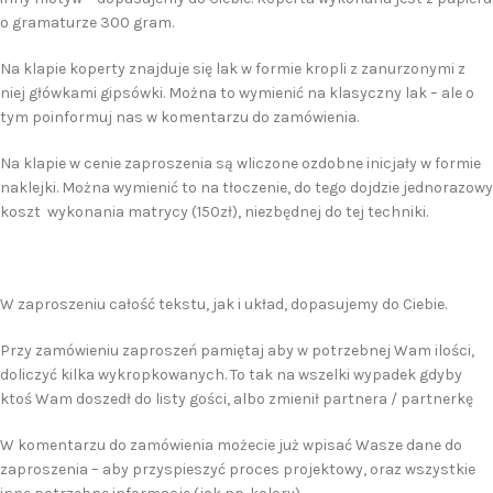
o gramaturze 300 gram.
Na klapie koperty znajduje się lak w formie kropli z zanurzonymi z
niej główkami gipsówki. Można to wymienić na klasyczny lak – ale o
tym poinformuj nas w komentarzu do zamówienia.
Na klapie w cenie zaproszenia są wliczone ozdobne inicjały w formie
naklejki. Można wymienić to na tłoczenie, do tego dojdzie jednorazowy
koszt wykonania matrycy (150zł), niezbędnej do tej techniki.
W zaproszeniu całość tekstu, jak i układ, dopasujemy do Ciebie.
Przy zamówieniu zaproszeń pamiętaj aby w potrzebnej Wam ilości,
doliczyć kilka wykropkowanych. To tak na wszelki wypadek gdyby
ktoś Wam doszedł do listy gości, albo zmienił partnera / partnerkę
W komentarzu do zamówienia możecie już wpisać Wasze dane do
zaproszenia – aby przyspieszyć proces projektowy, oraz wszystkie