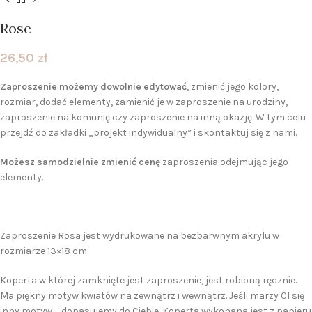
Rose
26,50
zł
Zaproszenie możemy dowolnie edytować
, zmienić jego kolory,
rozmiar, dodać elementy, zamienić je w zaproszenie na urodziny,
zaproszenie na komunię czy zaproszenie na inną okazję. W tym celu
przejdź do zakładki „projekt indywidualny” i skontaktuj się z nami.
Możesz samodzielnie zmienić cenę
zaproszenia odejmując jego
elementy.
Zaproszenie Rosa jest wydrukowane na bezbarwnym akrylu w
rozmiarze 13×18 cm
Koperta w której zamknięte jest zaproszenie, jest robioną ręcznie.
Ma piękny motyw kwiatów na zewnątrz i wewnątrz. Jeśli marzy CI się
inny motyw – dopasujemy do Ciebie. Koperta wykonana jest z papieru