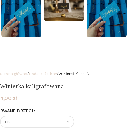
Strona główna
Dodatki ślubne
Winietki
Winietka kaligrafowana
4,00
zł
RWANE BRZEGI