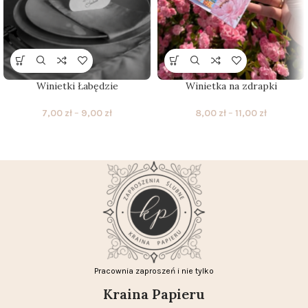
Winietki Łabędzie
Winietka na zdrapki
7,00
zł
–
9,00
zł
8,00
zł
–
11,00
zł
Pracownia zaproszeń i nie tylko
Kraina Papieru